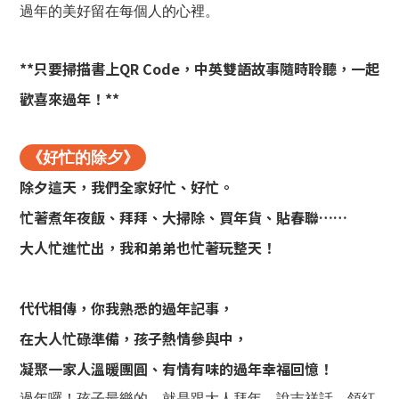
過年的美好留在每個人的心裡。
**只要掃描書上QR Code，中英雙語故事隨時聆聽，一起
歡喜來過年！**
《好忙的除夕》
除夕這天，我們全家好忙、好忙。
忙著煮年夜飯、拜拜、大掃除、買年貨、貼春聯……
大人忙進忙出，我和弟弟也忙著玩整天！
代代相傳，你我熟悉的過年記事，
在大人忙碌準備，孩子熱情參與中，
凝聚一家人溫暖團圓、有情有味的過年幸福回憶！
過年囉！孩子最樂的，就是跟大人拜年、說吉祥話、領紅