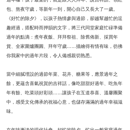
包、熬夜守歲，等新年一到，開心自己又長大了一歲。
《好忙的除夕》，以孩子熱情參與過節，卻越幫越忙的逗
趣經過，搭配時而押韻的文字，將三代同堂家庭忙碌準備
過年的點滴：煮年夜飯、拜拜祭祖、除舊佈新、採買年
貨、全家圍爐團圓、拜年守歲……描繪得有情有味，彷彿
你我家中的過年片段，令人備感親切熟悉。
當中細膩埋設的過節年菜、花卉、糖果等，應景過年之
餘，更蘊含喜氣祝賀的吉祥話，像吃甜甜好過年、吃魚年
年有餘、吃菜頭好彩頭……讓孩子在互道恭喜、溫馨團聚
中，感受文化傳承的祝福心意，也儲存滿滿的過年幸福滋
味。
在年味漸淡的現代社會，好忙的除夕，忙出一般家庭過年