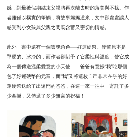
感，到最後假期結束父親將再次離去時的落寞與不捨。作
者雖僅以樸實的筆觸，將故事娓娓道來，文中卻處處讓人
感受到小女孩與父親之間既含蓄又密切的情感。
此外，書中還有一個靈魂角色──好運硬幣。硬幣原本是
堅硬的、冰冷的，而作者卻賦予了它柔性與溫度，使它成
為一個傳送溫柔愛意的小天使——爸爸有意餵“我”吃那個
包了好運硬幣的元宵，而“我”又將這枚自己非常在乎的好
運硬幣送給了出遠門的爸爸，在這一來一往中，寄託了多
少牽掛，又傳遞了多少無言的祝福！