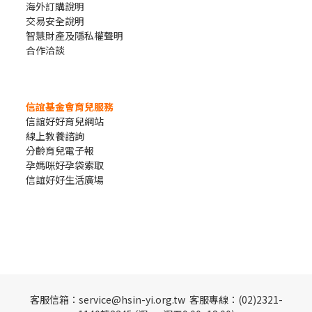
海外訂購說明
交易安全說明
智慧財產及隱私權聲明
合作洽談
信誼基金會育兒服務
信誼好好育兒網站
線上教養諮詢
分齡育兒電子報
孕媽咪好孕袋索取
信誼好好生活廣場
客服信箱：service@hsin-yi.org.tw 客服專線：(02)2321-