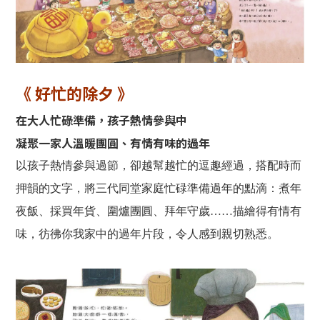
《 好忙的除夕 》
在大人忙碌準備，孩子熱情參與中
凝聚一家人溫暖團圓、有情有味的過年
以孩子熱情參與過節，卻越幫越忙的逗趣經過，搭配時而
押韻的文字，將三代同堂家庭忙碌準備過年的點滴：煮年
夜飯、採買年貨、圍爐團圓、拜年守歲……描繪得有情有
味，彷彿你我家中的過年片段，令人感到親切熟悉。