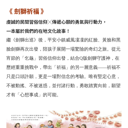
《 劍獅祈福 》
虔誠的民間習俗信仰╳傳遞心願的勇氣與行動力，
一本屬於我們的在地文化故事！
繼《劍獅出巡》後，平安小鎮威風凜凜的紅臉、黃臉和黑
臉劍獅再次出發，陪孩子展開一場驚險的奇幻之旅。從元
宵節的「乞龜」習俗信仰出發，結合Q版劍獅守護神，在
歷經重重挑戰中，帶出「祈福」的另一層意義——祈福不
只是口頭許願，更是一場對信念的考驗。唯有堅定心意，
不被動搖、不被迷惑，並付諸行動，勇敢踏實向前，願望
才有「心想事成」的可能。