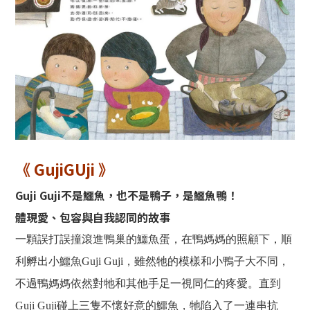
《 GujiGUji 》
Guji Guji不是鱷魚，也不是鴨子，是鱷魚鴨！
體現愛、包容與自我認同的故事
一顆誤打誤撞滾進鴨巢的鱷魚蛋，在鴨媽媽的照顧下，順
利孵出小鱷魚Guji Guji，雖然牠的模樣和小鴨子大不同，
不過鴨媽媽依然對牠和其他手足一視同仁的疼愛。直到
Guji Guji碰上三隻不懷好意的鱷魚，牠陷入了一連串抗