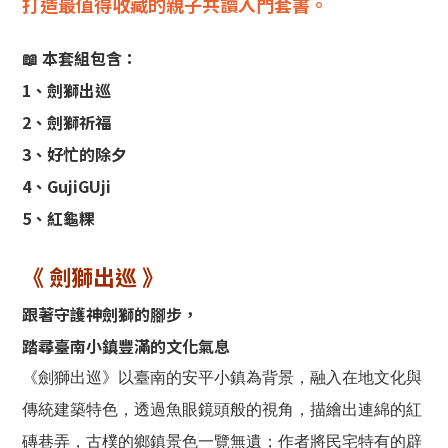
打造最值得收藏的親子共讀入門套書。
📖 本套組包含：
1、劍獅出巡
2、劍獅祈福
3、好忙的除夕
4、GujiGUji
5、紅龜粿
《 劍獅出巡 》
跟著守護神劍獅的腳步，
踏尋臺南小鎮豐滿的文化氣息
《劍獅出巡》以臺南的安平小鎮為背景，融入在地文化與
傳統建築特色，透過魚眼鏡頭般的視角，描繪出連綿的紅
磚巷弄，古樸的鄉鎮景色一覽無遺；作者將民宅特有的辟