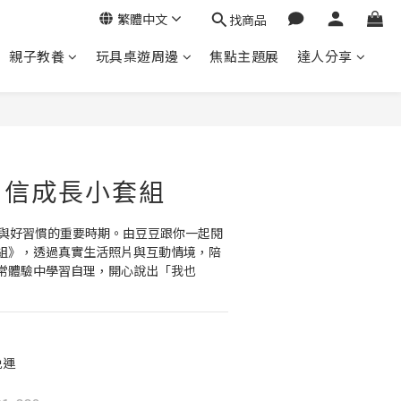
繁體中文
找商品
親子教養
玩具桌遊周邊
焦點主題展
達人分享
立即購買
自信成長小套組
理與好習慣的重要時期。由豆豆跟你一起閱
組》，透過真實生活照片與互動情境，陪
常體驗中學習自理，開心說出「我也
免運