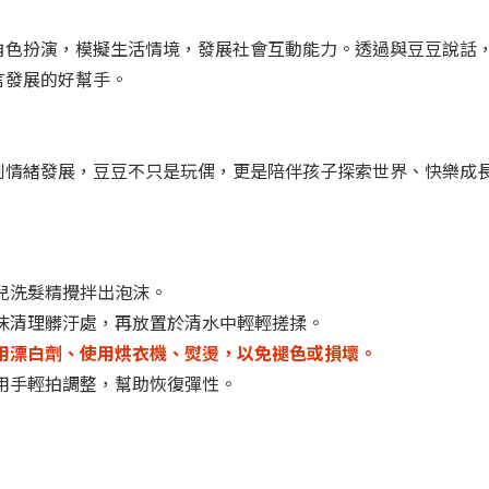
角色扮演，模擬生活情境，發展社會互動能力。透過與豆豆說話
言發展的好幫手。
到情緒發展，豆豆不只是玩偶，更是陪伴孩子探索世界、快樂成
兒洗髮精攪拌出泡沫。
泡沫清理髒汙處，再放置於清水中輕輕搓揉。
使用漂白劑、使用烘衣機、熨燙，以免褪色或損壞。
用手輕拍調整，幫助恢復彈性。