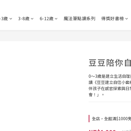
-3歲
3-8歲
6-12歲
魔法筆點讀系列
得獎好書榜
豆豆陪你
0～3歲是建立生活自
讀《豆豆建立自信小套
伴孩子在感官探索與日
會！」。
全店，全館滿$1000