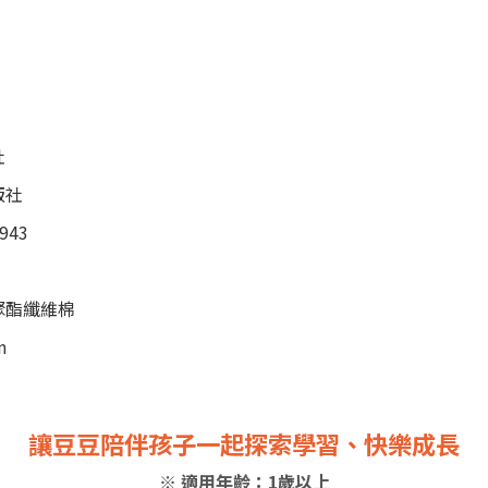
社
版社
943
聚酯纖維棉
m
讓豆豆陪伴孩子一起探索學習、快樂成長
※ 適用年齡：1歲以上