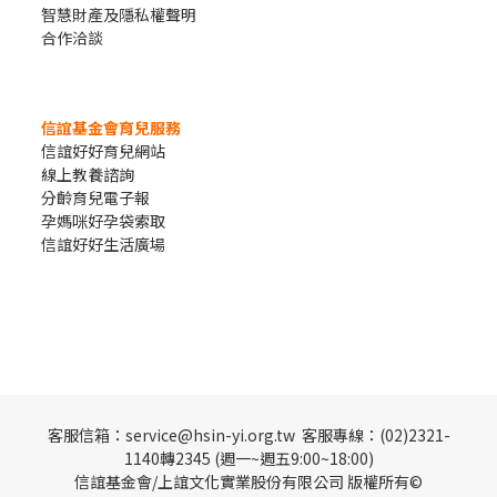
智慧財產及隱私權聲明
合作洽談
信誼基金會育兒服務
信誼好好育兒網站
線上教養諮詢
分齡育兒電子報
孕媽咪好孕袋索取
信誼好好生活廣場
客服信箱：service@hsin-yi.org.tw 客服專線：(02)2321-
1140轉2345 (週一~週五9:00~18:00)
信誼基金會/上誼文化實業股份有限公司 版權所有©