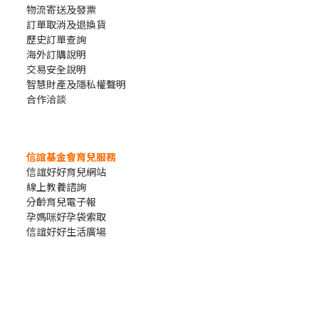
物流寄送及發票
訂單取消及退換貨
歷史訂單查詢
海外訂購說明
交易安全說明
智慧財產及隱私權聲明
合作洽談
信誼基金會育兒服務
信誼好好育兒網站
線上教養諮詢
分齡育兒電子報
孕媽咪好孕袋索取
信誼好好生活廣場