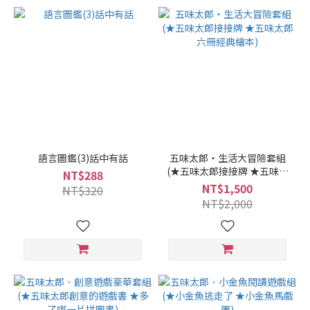
語言圖鑑(3)話中有話
五味太郎・生活大冒險套組
(★五味太郎接接牌 ★五味太
NT$288
郎六冊經典繪本)
NT$1,500
NT$320
NT$2,000