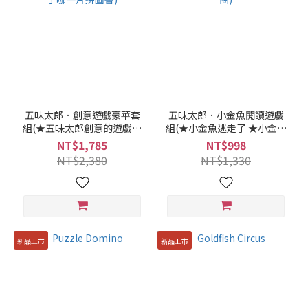
五味太郎．創意遊戲豪華套
五味太郎．小金魚閱讀遊戲
組(★五味太郎創意的遊戲書
組(★小金魚逃走了 ★小金魚
★多了哪一片拼圖書)
馬戲團)
NT$1,785
NT$998
NT$2,380
NT$1,330
新品上市
新品上市