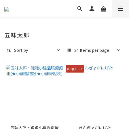
五味太郎
Sort by
24 Items per page
0-3歲TOP.2
五味太郎・跑跑小雞溫暖療
きんぎょがにげた