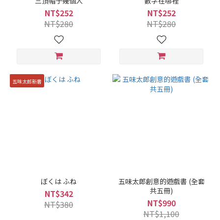
三頂帽子幾個人
數字在哪裡
NT$252
NT$252
NT$280
NT$280
五味太郎新書
ぼくは ふね
五味太郎創意的遊戲書 (全套
共五冊)
NT$342
NT$990
NT$380
NT$1,100