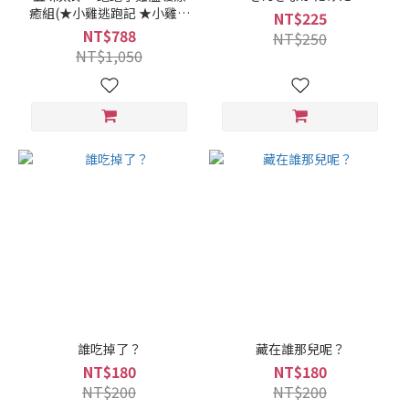
癒組(★小雞逃跑記 ★小雞紓
NT$225
壓枕)
NT$788
NT$250
NT$1,050
誰吃掉了？
藏在誰那兒呢？
NT$180
NT$180
NT$200
NT$200