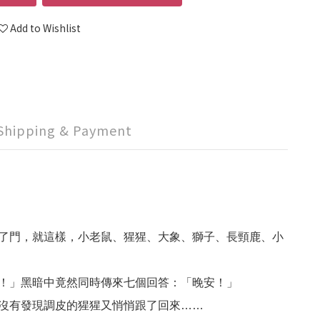
Add to Wishlist
Shipping & Payment
了門，就這樣，小老鼠、猩猩、大象、獅子、長頸鹿、小
！」黑暗中竟然同時傳來七個回答：「晚安！」
沒有發現調皮的猩猩又悄悄跟了回來……