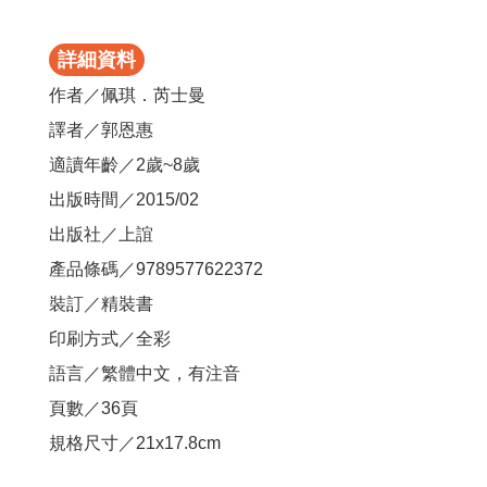
詳細資料
作者／佩琪．芮士曼
譯者／郭恩惠
適讀年齡／2歲~8歲
出版時間／2015/02
出版社／上誼
產品條碼／9789577622372
裝訂／精裝書
印刷方式／全彩
語言／繁體中文，有注音
頁數／36頁
規格尺寸／21x17.8cm