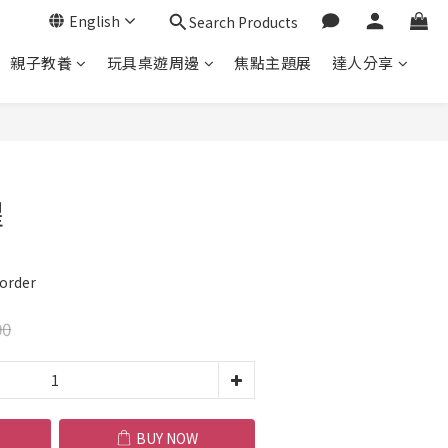
English
Search Products
親子教養
玩具桌遊周邊
焦點主題展
達人分享
BUY NOW
猩
order
00
BUY NOW