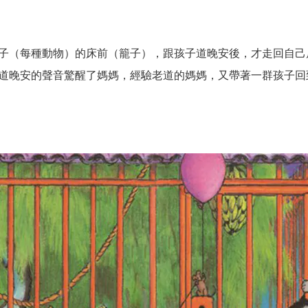
子（每種動物）的床前（籠子），跟孩子道晚安後，才走回自己
道晚安的聲音驚醒了媽媽，經驗老道的媽媽，又帶著一群孩子回