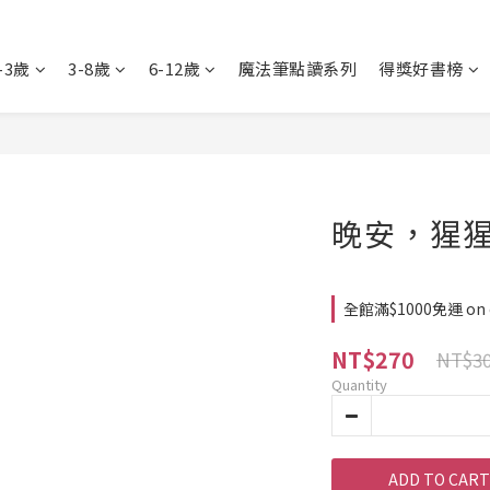
-3歲
3-8歲
6-12歲
魔法筆點讀系列
得獎好書榜
晚安，猩
全館滿$1000免運 on 
NT$270
NT$3
Quantity
ADD TO CART