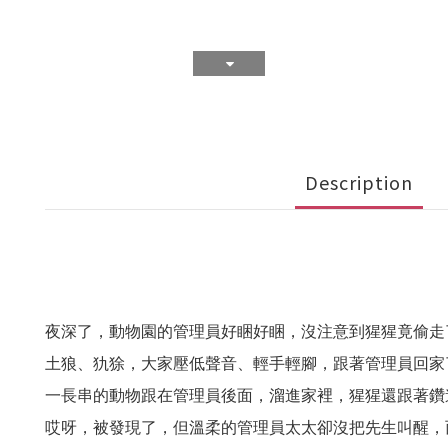
Description
夜深了，動物園的管理員好睏好睏，沒注意到猩猩竟偷走
土狼、犰狳，大家壓低聲音、輕手輕腳，跟著管理員回家
一長串的動物跟在管理員後面，溜進家裡，猩猩還跟著鑽
哎呀，被發現了，但溫柔的管理員太太卻沒把先生叫醒，