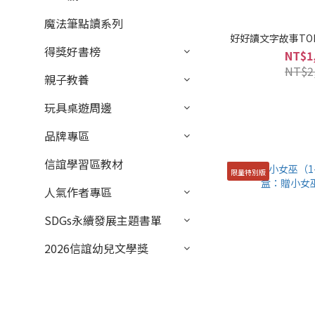
魔法筆點讀系列
好好讀文字故事TOP
得獎好書榜
NT$1
NT$2
親子教養
玩具桌遊周邊
品牌專區
信誼學習區教材
限量特別版
人氣作者專區
SDGs永續發展主題書單
2026信誼幼兒文學獎