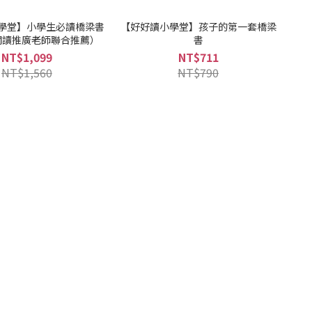
學堂】小學生必讀橋梁書
【好好讀小學堂】孩子的第一套橋梁
閱讀推廣老師聯合推薦）
書
NT$1,099
NT$711
NT$1,560
NT$790