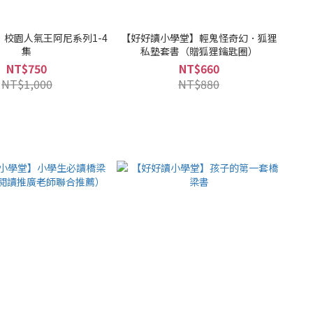
校園人氣王阿尼系列1-4
【好好讀小學堂】輕鬼怪奇幻．狐狸
集
私塾套書（贈狐狸鑰匙圈）
NT$750
NT$660
NT$1,000
NT$880