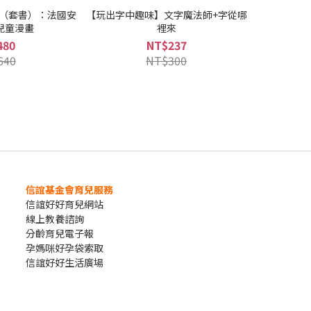
集（套書）：法國安
【玩出字中趣味】文字魔法師+字從哪
兒童漫畫
裡來
480
NT$237
640
NT$300
信誼基金會育兒服務
信誼好好育兒網站
線上教養諮詢
分齡育兒電子報
孕媽咪好孕袋索取
信誼好好生活廣場