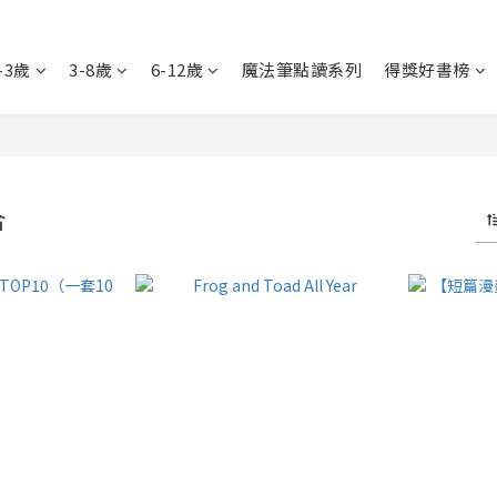
-3歲
3-8歲
6-12歲
魔法筆點讀系列
得獎好書榜
合