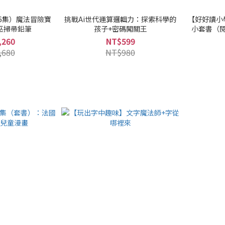
6集）魔法冒險寶
挑戰Ai世代運算邏輯力：探索科學的
【好好讀小
巫掃帚鉛筆
孩子+密碼闖關王
小套書（
,260
NT$599
,680
NT$980