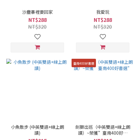
沙塵暴裡要回家
我愛玩
NT$288
NT$288
NT$320
NT$320
臺南400好書選
小魚散步 (中英雙語+線上朗
劍獅出巡（中英雙語+線上朗
讀)
讀）~榮獲”臺南400好書
選”