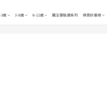
-3歲
3-8歲
6-12歲
魔法筆點讀系列
得獎好書榜
社的邀請。這份珍貴美好的邀約，讓我記得在每天忙碌緊湊的日子
經來到地球一週年的你，生命的降臨和不可思議是這樣真真切切地在