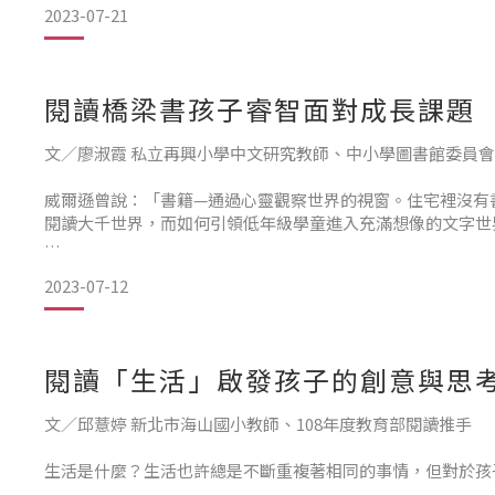
2023-07-21
Q1 您曾在訪談中提到，當初創作這個情緒系列繪本，部分
自從我有了孩子以後，我開始感受到孩子們的情緒變化，彷彿
閱讀橋梁書孩子睿智面對成長課題
從來不怕的事
文／廖淑霞 私立再興小學中文研究教師、中小學圖書館委員
威爾遜曾說：「書籍—通過心靈觀察世界的視窗。住宅裡沒有
閱讀大千世界，而如何引領低年級學童進入充滿想像的文字世
橋梁書顧名思義就是架接「圖畫書」進入「文字書」閱讀的中
2023-07-12
透過圖文的互輔、主題的多元性、生活性、趣味性，以漸進的
信
閱讀「生活」啟發孩子的創意與思
文／邱薏婷 新北市海山國小教師、108年度教育部閱讀推手
生活是什麼？生活也許總是不斷重複著相同的事情，但對於孩