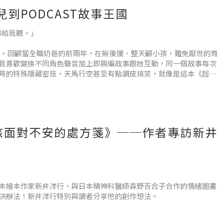
到PODCAST故事王國
故事給你聽了。相信你一定也會喜歡這個故事的，關於你住在媽媽肚
事給我聽。」
.。回顧當全職奶爸的前兩年，在無後援、整天顧小孩，難免厭世的
為我喜歡變換不同角色聲音加上即興編故事跟她互動，同一個故事每次
時的特殊隱藏密技，天馬行空甚至有點調皮搞笑，就像是這本《超級
孩面對不安的處方箋》──作者專訪新
本繪本作家新井洋行，與日本精神科醫師森野百合子合作的情緒圖畫
決辦法！新井洋行特別與讀者分享他的創作想法。