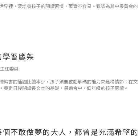
世界裡，要培養孩子的閱讀習慣，著實不容易。我認為其中最黃金的
的閱讀，很快就能熟稔。常常看書，不但很快就不再需要倚靠注音符
思考、歸納整理、表達能力也會大幅躍進。在我15年執教生涯當中，
子。然而，要如何讓孩子從繪本進展到純
的學習鷹架
會主任委員
橋梁書的插圖比繪本少，孩子須要啟動解碼的能力來建構情節；在文
，奠定日後閱讀長文本的基礎，最適合中、低年級的孩子閱讀。
原則，就能和孩子一起享受美好的閱讀時光，三有就是「有感、有
每個不敢做夢的大人，都曾是充滿希望