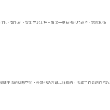
羽毛，如毛刷，突出在泥土裡。冒出一點點橘色的頭頂，讓你知道，
繪本《胡蘿蔔種子》的主角。
是媽媽、爸爸、哥哥都跑來跟他說：「這顆種子不會發芽啦！」
拔草澆水，即使沒有任何的動靜。
模糊不清的曖昧空間，是其他語言難以詮釋的，卻成了作者創作的起
開場：「わたしの」（我的），緊接著跳出「お気に入りのコートの」（
眼前，故事就這麼開始了。接下來──