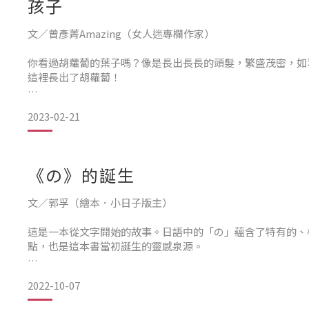
孩子
文／曾彥菁Amazing（女人迷專欄作家）
你看過胡蘿蔔的葉子嗎？像是長出長長的頭髮，繁盛茂密，如
這裡長出了胡蘿蔔！
有一個小男孩，他親自看過胡蘿蔔從土裡長出的樣子，他正是
2023-02-21
有天他把一顆胡蘿蔔種子種進土裡，靜心等待發芽的那天。但
沒有相信他們的話，也不畏懼自己不會成功，小男孩依舊每天
《の》的誕生
大家繼續跟他說，這顆種子不會發芽
文／郭孚（繪本．小日子版主）
這是一本從文字開始的故事。日語中的「の」蘊含了特有的、
點，也是這本書當初誕生的靈感泉源。
當junaida一想到「の」，第一個浮現腦海的便是書中的
2022-10-07
喜歡的大衣的）。這時，一名小女孩身穿紅色大衣的畫面浮現