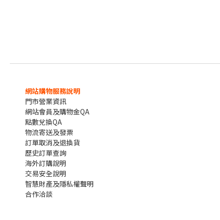
這件大衣如果有口袋，裡面裝什麼呢？
放一個平常不會出現在口袋裡的東西如何？城堡怎麼樣？
一旦文字
網站購物服務說明
門市營業資訊
網站會員及購物金QA
點數兌換QA
物流寄送及發票
訂單取消及退換貨
歷史訂單查詢
海外訂購說明
交易安全說明
智慧財產及隱私權聲明
合作洽談