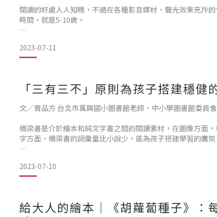
閱讀的好處人人知曉，不過在各種影音媒材、聲光效果充斥的
時間，就是5-10歲。
孩子初上小學，開始識字，中文常用字僅一千上下，只要大量
2023-07-11
號，而且識字多、閱讀能力就更好、能看更有深度的書，邏輯
有無數個因愛上閱讀而在讀書寫作、甚至成績上脫胎換骨的例
「三有三不」原則為孩子搭建穩健
文／曾品方 台北市萬興國小圖書館老師、中小學圖書館委員
橋梁書是介於繪本和純文字書之間的閱讀素材，在圖像方面，
字方面，橋梁書的詞彙量比小說少，能為孩子搭建學習的鷹架
如何選擇和閱讀橋梁書呢？其實很簡單，把握「三有三不」的
2023-07-10
趣、有力」；三不則是「不著急、不比較、不設限」。
有感：選擇能連結孩子生活經驗的橋梁書，產
給大人的繪本｜《胡蘿蔔種子》：