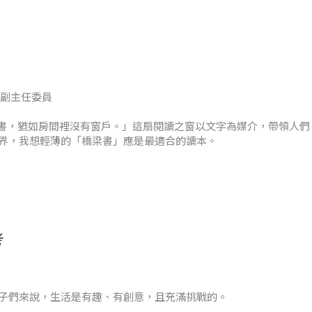
靈感來自於您跟孩子相處的經驗，可以跟我們分享是哪方面的經驗嗎？
跟他們一起經歷過一樣。和他們相處的過程中，我發現他們會害怕我
會副主任委員
書，猶如房間裡沒有窗戶。」這扇閱讀之窗以文字為媒介，帶領人們
界，我想輕薄的「橋梁書」應是最適合的讀本。
介書籍。這種篇章較短、故事結構較清晰、遣詞用字較淺顯的書籍，
方式，讓孩子建立文字閱讀與獨立閱讀的自信。
考
子們來說，生活是有趣、有創意，且充滿挑戰的。