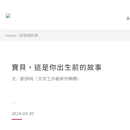
0
Home
/
部落格列表
寶貝，這是你出生前的故事
文／劉伊純（文字工作者新手媽媽）
一年前你出生了，而在你出生滿一年的今天，媽媽收到了出版
2024-04-30
中，積攢出和你說悄悄話的片刻。
看著繪本封面上繽紛水果，再望著眼前這個爬行速度飛快、已