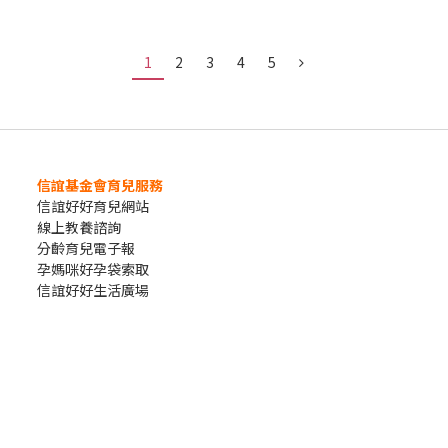
1
2
3
4
5
信誼基金會育兒服務
信誼好好育兒網站
線上教養諮詢
分齡育兒電子報
孕媽咪好孕袋索取
信誼好好生活廣場