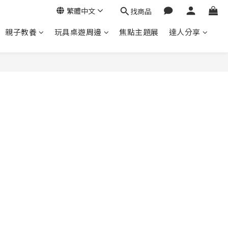
繁體中文
找商品
親子教養
玩具桌遊周邊
焦點主題展
達人分享