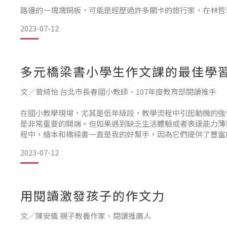
路邊的一塊塊銅板，可能是經歷過許多關卡的旅行家，在林哲
了一場冒險之旅。
2023-07-12
農田裡的糞金龜，是不是也跟初入校園的孩子們一樣，設定一
多元橋梁書小學生作文課的最佳學
孩子也可以仿作一篇專用於自己的「成長日記」。
文／曾綺怡 台北市長春國小教師、107年度教育部閱讀推手
在國小教學現場，尤其是低年級段，教學流程中引起動機的強
不是每個孩子的亮點很容易發現，總有
是非常重要的開端。但如果遇到缺乏生活體驗或者表達能力薄
程中，繪本和橋樑書一直是我的好幫手，因為它們提供了豐富
2023-07-12
通常國小新生剛開學時，對於校園生活和學習模式都感到新鮮
經常聽到孩子們不完整的
用閱讀激發孩子的作文力
文／陳安儀 親子教養作家、閱讀推廣人