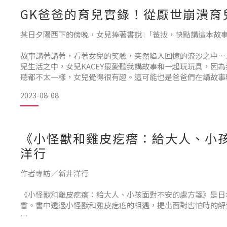
我們身上體現，一想到這，我的眼裡瞬忽盈滿了淚水。
GK爸爸的育兒實錄！從厭世崩潰育兒
最近的你，開始會發出「啊啊啊」的聲音，拿著繪本要我們唸
某日夕陽西下的傍晚，女兒捧著書說 :「爸拔，快點講這本故
子裡的那段時光、關於你怎麼來到媽
故事講著講著，看著女兒的笑臉，突然陷入回憶的流沙之中…
兒生活之中，女兒KACEY最愛聽我講故事和一起玩玩具，因
聽都不太一樣，女兒覺得很有趣。這可能也是爸爸們在講故事
無敵多隻小豬和大野狼》，爸爸講故事總是不按牌理出牌。
2023-08-08
「從前
《小怪獸和雞皮疙瘩：給大人、小
洋行
作者專訪／新井洋行
《小怪獸和雞皮疙瘩：給大人、小孩面對不安的處方箋》是日
書。書中透過小怪獸和雞皮疙瘩的相遇，提出面對害怕時的解