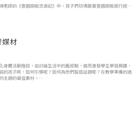
璋老師的《壹圓銅板流浪記》中，孩子們彷彿跟著壹圓銅板旅行經歷
個階段目標，正努力的學習成長中？讀完《糞金龜的成長日記》後，
習媒材
化身體活動階段，由討論生活中的舊經驗，進而激發學生學習興趣，
弱的孩子時，如何引導呢？如何為他們製造話題呢？在教學準備的過
的主題的最佳素材。
與好奇，遇到新奇有趣的人事物時，總是迫不及待的想與人分享，但