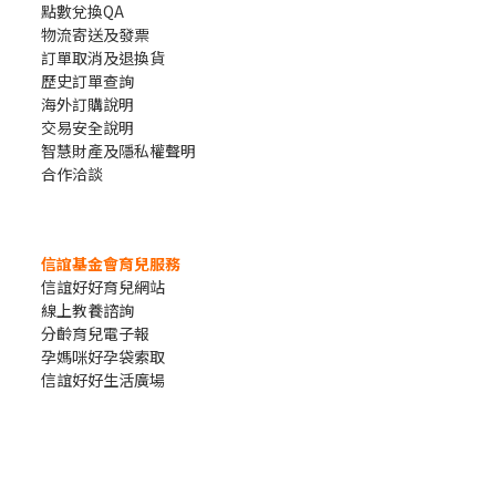
點數兌換QA
物流寄送及發票
訂單取消及退換貨
歷史訂單查詢
海外訂購說明
交易安全說明
智慧財產及隱私權聲明
合作洽談
信誼基金會育兒服務
信誼好好育兒網站
線上教養諮詢
分齡育兒電子報
孕媽咪好孕袋索取
信誼好好生活廣場