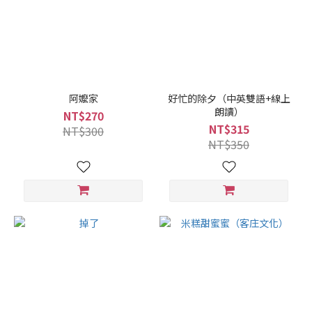
阿嬤家
好忙的除夕（中英雙語+線上
朗讀）
NT$270
NT$315
NT$300
NT$350