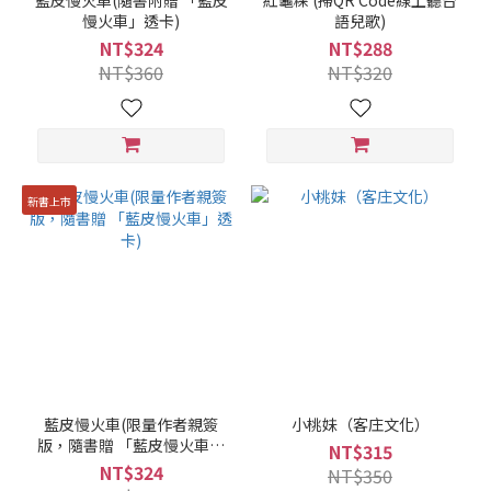
藍皮慢火車(隨書附贈 「藍皮
紅龜粿 (掃QR Code線上聽台
慢火車」透卡)
語兒歌)
NT$324
NT$288
NT$360
NT$320
新書上市
藍皮慢火車(限量作者親簽
小桃妹（客庄文化）
版，隨書贈 「藍皮慢火車」
NT$315
透卡)
NT$324
NT$350