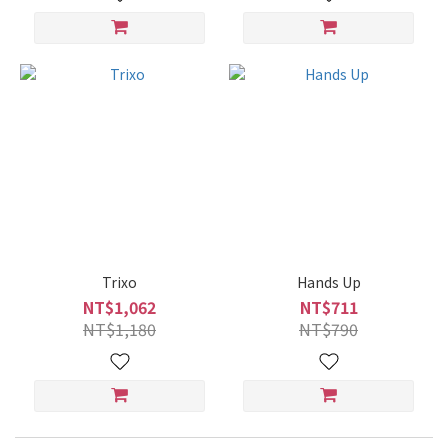
Trixo
Hands Up
NT$1,062
NT$711
NT$1,180
NT$790