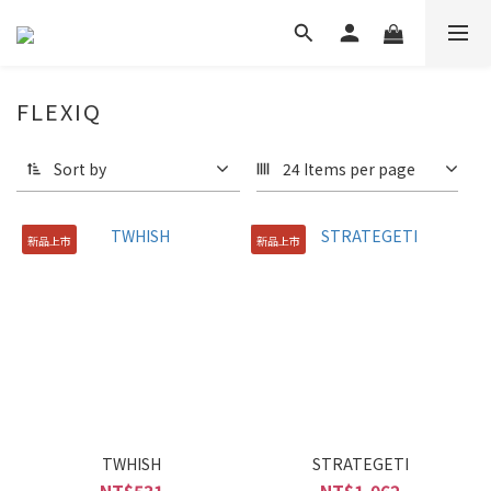
FLEXIQ
Sort by
24 Items per page
新品上市
新品上市
TWHISH
STRATEGETI