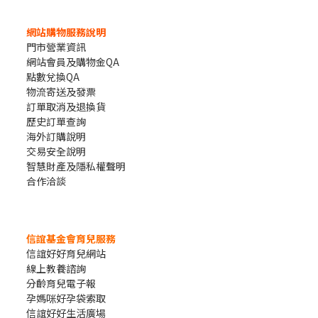
網站購物服務說明
門市營業資訊
網站會員及購物金QA
點數兌換QA
物流寄送及發票
訂單取消及退換貨
歷史訂單查詢
海外訂購說明
交易安全說明
智慧財產及隱私權聲明
合作洽談
信誼基金會育兒服務
信誼好好育兒網站
線上教養諮詢
分齡育兒電子報
孕媽咪好孕袋索取
信誼好好生活廣場