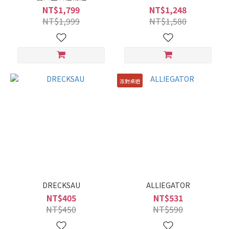
NT$1,799
NT$1,248
NT$1,999
NT$1,580
派對桌遊
DRECKSAU
ALLIEGATOR
NT$405
NT$531
NT$450
NT$590