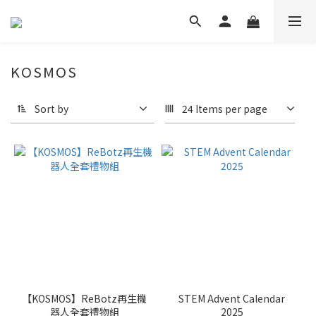
KOSMOS
Sort by
24 Items per page
【KOSMOS】ReBotz再生機
STEM Advent Calendar
器人全套禮物組
2025